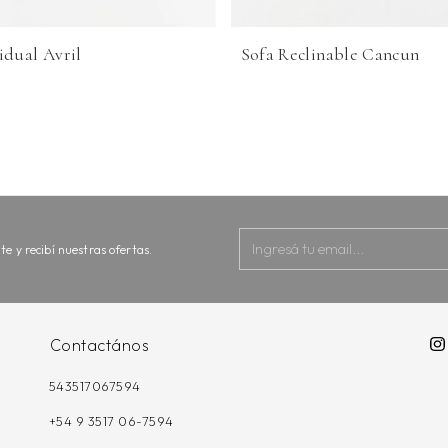
idual Avril
Sofa Reclinable Cancun
te y recibí nuestras ofertas.
Contactános
543517067594
+54 9 3517 06-7594