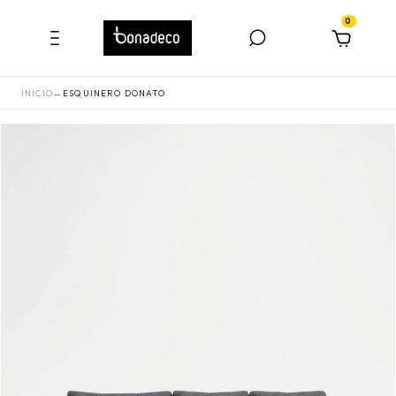
0
INICIO
→
ESQUINERO DONATO