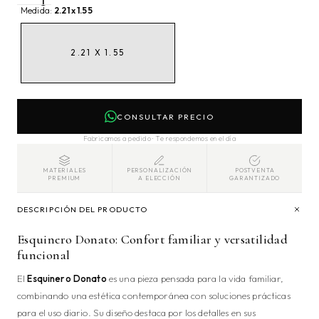
Medida:
2.21 x 1.55
2.21 X 1.55
CONSULTAR PRECIO
Fabricamos a pedido · Te respondemos en el día
MATERIALES
PERSONALIZACIÓN
POSTVENTA
PREMIUM
A ELECCIÓN
GARANTIZADO
DESCRIPCIÓN DEL PRODUCTO
Esquinero Donato: Confort familiar y versatilidad
funcional
El
Esquinero Donato
es una pieza pensada para la vida familiar,
combinando una estética contemporánea con soluciones prácticas
para el uso diario. Su diseño destaca por los detalles en sus