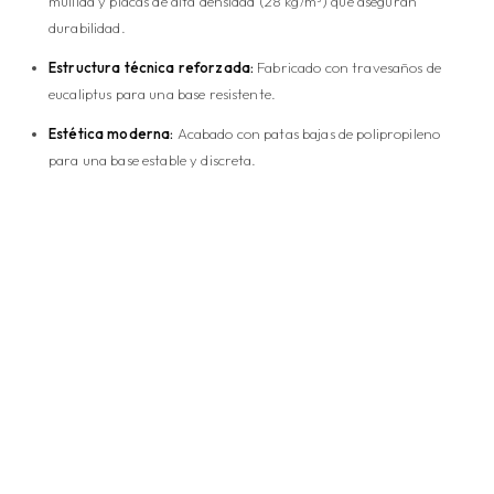
mullida y placas de alta densidad (28 kg/m³) que aseguran
durabilidad.
Estructura técnica reforzada:
Fabricado con travesaños de
eucaliptus para una base resistente.
Estética moderna:
Acabado con patas bajas de polipropileno
para una base estable y discreta.