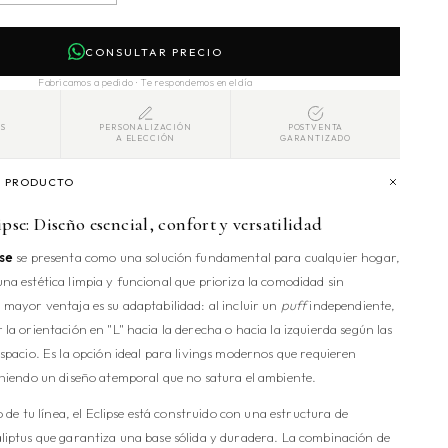
CONSULTAR PRECIO
Fabricamos a pedido · Te respondemos en el día
S
PERSONALIZACIÓN
POSTVENTA
A ELECCIÓN
GARANTIZADO
L PRODUCTO
pse: Diseño esencial, confort y versatilidad
pse
se presenta como una solución fundamental para cualquier hogar,
na estética limpia y funcional que prioriza la comodidad sin
 mayor ventaja es su adaptabilidad: al incluir un
puff
independiente,
la orientación en "L" hacia la derecha o hacia la izquierda según las
espacio. Es la opción ideal para livings modernos que requieren
eniendo un diseño atemporal que no satura el ambiente.
to de tu línea, el Eclipse está construido con una estructura de
liptus que garantiza una base sólida y duradera. La combinación de