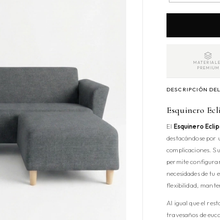
MATERIALE
PREMIUM
DESCRIPCIÓN DE
Esquinero Ecli
El
Esquinero Ecli
destacándose por u
complicaciones. Su
permite configurar 
necesidades de tu 
flexibilidad, mant
Al igual que el res
travesaños de euca