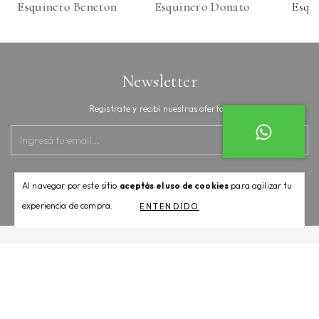
Esquinero Beneton
Esquinero Donato
Esqu
Newsletter
Registrate y recibí nuestras ofertas.
Al navegar por este sitio
aceptás el uso de cookies
para agilizar tu
experiencia de compra.
ENTENDIDO
Categorías
Contactános