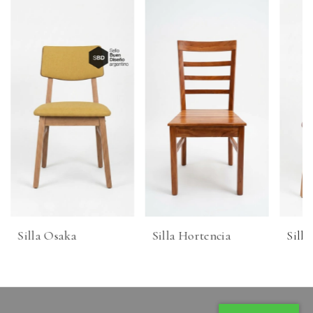
Silla Osaka
Silla Hortencia
Silla