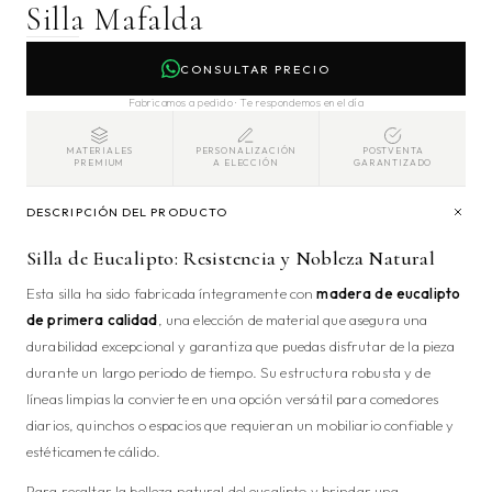
Silla Mafalda
CONSULTAR PRECIO
Fabricamos a pedido · Te respondemos en el día
MATERIALES
PERSONALIZACIÓN
POSTVENTA
PREMIUM
A ELECCIÓN
GARANTIZADO
DESCRIPCIÓN DEL PRODUCTO
Silla de Eucalipto: Resistencia y Nobleza Natural
Esta silla ha sido fabricada íntegramente con
madera de eucalipto
de primera calidad
, una elección de material que asegura una
durabilidad excepcional y garantiza que puedas disfrutar de la pieza
durante un largo periodo de tiempo. Su estructura robusta y de
líneas limpias la convierte en una opción versátil para comedores
diarios, quinchos o espacios que requieran un mobiliario confiable y
estéticamente cálido.
Para resaltar la belleza natural del eucalipto y brindar una