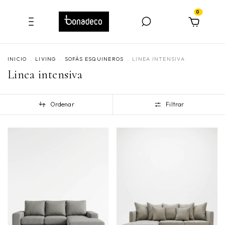
0
INICIO
.
LIVING
.
SOFÁS ESQUINEROS
.
LINEA INTENSIVA
Linea intensiva
Ordenar
Filtrar